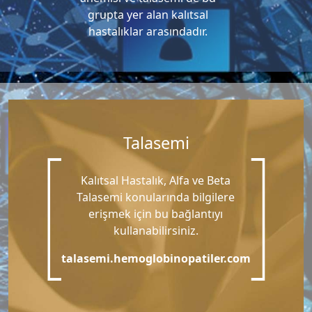
grupta yer alan kalıtsal
hastalıklar arasındadır.
Talasemi
Kalıtsal Hastalık, Alfa ve Beta
Talasemi konularında bilgilere
erişmek için bu bağlantıyı
kullanabilirsiniz.
talasemi.hemoglobinopatiler.com