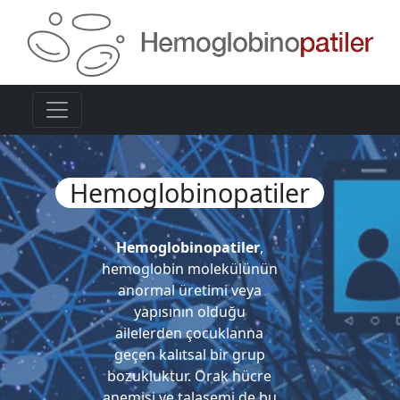
Hemoglobinopatiler
Hemoglobinopatiler
,
hemoglobin molekülünün
anormal üretimi veya
yapısının olduğu
ailelerden çocuklanna
geçen kalıtsal bir grup
bozukluktur. Orak hücre
anemisi ve talasemi de bu